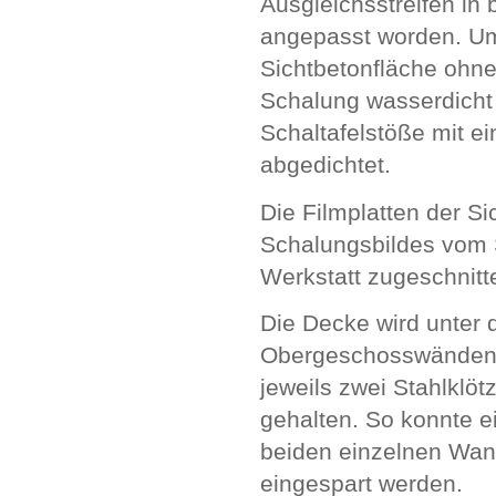
Ausgleichsstreifen in
angepasst worden. Um
Sichtbetonfläche ohne
Schalung wasserdicht 
Schaltafelstöße mit e
abgedichtet.
Die Filmplatten der S
Schalungsbildes vom S
Werkstatt zugeschnitt
Die Decke wird unter 
Obergeschosswänden du
jeweils zwei Stahlklö
gehalten. So konnte e
beiden einzelnen Wa
eingespart werden.