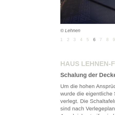
© Lehnen
1
2
3
4
5
6
7
8
HAUS LEHNEN-F
Schalung der Deck
Um die hohen Ansprüch
wurde die eigentliche
verlegt. Die Schaltaf
sind nach Verlegeplan