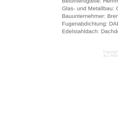
Betonfertigteile:
Hemme
Glas- und Metallbau:
G
Bauunternehmer: Bre
Fugenabdichtung:
DAD
Edelstahldach:
Dachde
Copyright
ALL RIG