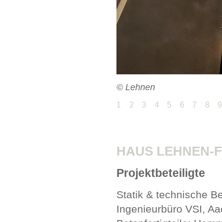
© Lehnen
1
2
3
4
5
6
7
8
HAUS LEHNEN-F
Projektbeteiligte
Statik & technische Be
Ingenieurbüro VSI,
Aa